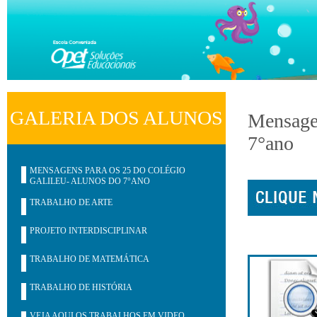
GALERIA DOS ALUNOS
Mensagen
7°ano
MENSAGENS PARA OS 25 DO COLÉGIO
GALILEU- ALUNOS DO 7°ANO
TRABALHO DE ARTE
PROJETO INTERDISCIPLINAR
TRABALHO DE MATEMÁTICA
TRABALHO DE HISTÓRIA
VEJA AQUI OS TRABALHOS EM VIDEO